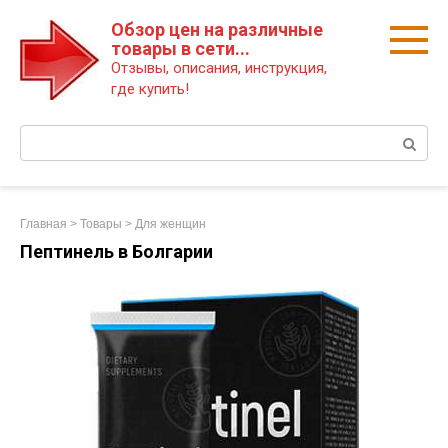
Перейти
Обзор цен на различные
к
товары в сети...
контенту
Отзывы, описания, инструкция,
где купить!
Поиск:
Главная
>
Товары
>
Для женщин
Пептинель в Болгарии