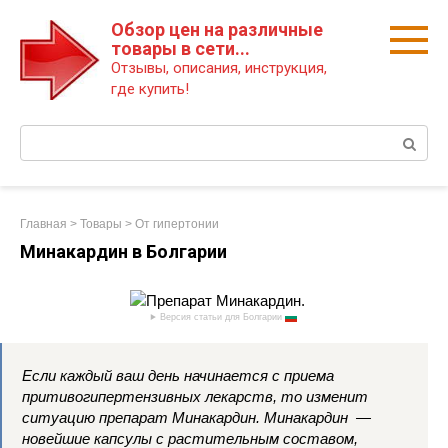
Перейти
Обзор цен на различные
к
товары в сети...
контенту
Отзывы, описания, инструкция,
где купить!
Поиск:
Главная
>
Товары
>
От гипертонии
Минакардин в Болгарии
Версия статьи для Болгарии
Если каждый ваш день начинается с приема
притивогипертензивных лекарств, то изменит
ситуацию препарат Минакардин. Минакардин —
новейшие капсулы с растительным составом,