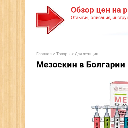
Перейти
Обзор цен на р
к
Отзывы, описания, инструк
контенту
Главная
>
Товары
>
Для женщин
Мезоскин в Болгарии