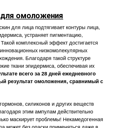
 для омоложения
ин для лица подтягивает контуры лица,
идермиса, устраняет пигментацию,
 Такой комплексный эффект достигается
е инновационных низкомолекулярных
хождения. Благодаря такой структуре
окие ткани эпидермиса, обеспечивая их
льтате всего за 28 дней ежедневного
ый результат омоложения, сравнимый с
гормонов, силиконов и других веществ
лагодаря этим ампулам действительно
олько маскирует проблемы! Некамедогенная
а может без опаски применяться даже в