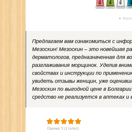
Верси
Предлагаем вам ознакомиться с инфо
Мезоскин! Мезоскин – это новейшая р
дерматологов, предназначенная для в
разглаживания морщинок. Уделив вним
свойствах и инструкции по применени
увидеть отзывы женщин, уже оценивш
Мезоскин по выгодной цене в Болгарии
средство не реализуется в аптеках и 
Оценка:
5
(
1
голос)