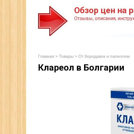
Перейти
Обзор цен на р
к
Отзывы, описания, инструк
контенту
Главная
>
Товары
>
От бородавок и папиллом
Клареол в Болгарии