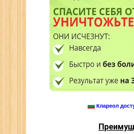
Клареол досту
Преимущ