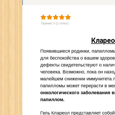
Оценка:
5
(
1
голос)
Кларео
Появившиеся родинки, папилломы 
для беспокойства о вашем здоров
дефекты свидетельствуют о нали
человека. Возможно, пока он нахо
малейшем снижении иммунитета л
папилломы может перерасти в ме
онкологического заболевания в
папиллом.
Гель Клареол представляет собой