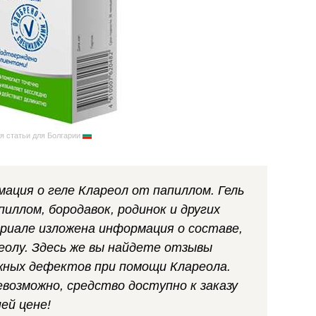
я статьи для Болгарии
ция о геле Клареол от папиллом. Гель
пиллом, бородавок, родинок и других
риале изложена информация о составе,
еолу. Здесь же вы найдете отзывы
жных дефектов при помощи Клареола.
евозможно, средство доступно к заказу
ей цене!