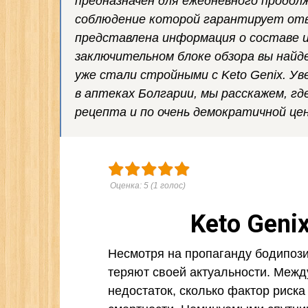
предназначен для ежедневного продол
соблюдение которой гарантирует отв
представлена информация о составе и 
заключительном блоке обзора вы най
уже стали стройными с Keto Genix. Ув
в аптеках Болгарии, мы расскажем, г
рецепта и по очень демократичной цен
Оценка:
5
(
1
голос)
Keto Geni
Несмотря на пропаганду бодипози
теряют своей актуальности. Между
недостаток, сколько фактор риска