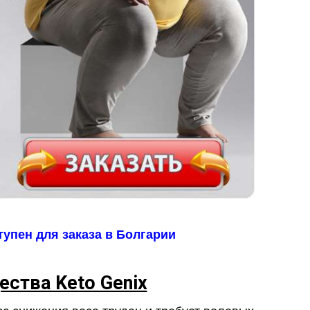
тупен для заказа в Болгарии
ства Keto Genix