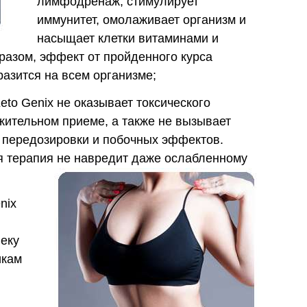
лимфодренаж, стимулирует
иммунитет, омолаживает организм и
насыщает клетки витаминами и
разом, эффект от пройденного курса
азится на всем организме;
to Genix не оказывает токсического
жительном приеме, а также не вызывает
 передозировки и побочных эффектов.
я терапия не навредит даже ослабленному
nix
веку
икам