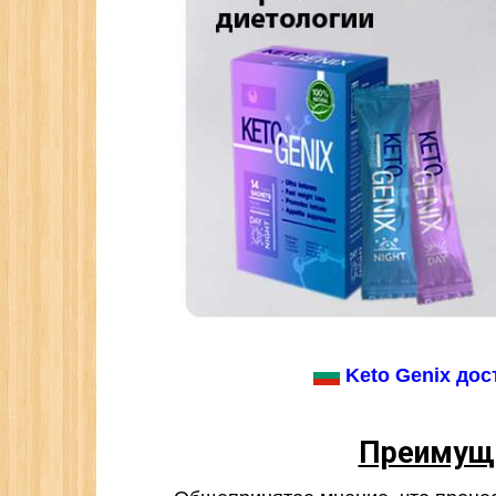
Keto Genix дос
Преимуще