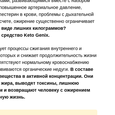
ками, развивающимися вместе с набором
 повышенное артериальное давление,
естерин в крови, проблемы с дыхательной
 счете, ожирение существенно ограничивает
в виде лишних килограммов?
средство Keto Genix.
ует процессы сжигания внутреннего и
которых и снижает продолжительность жизни
репятствуют нормальному кровоснабжению
азвиваются органические недуги.
В составе
вещества в активной концентрации. Они
 жира, выводят токсины, лишнюю
м и возвращают человеку с ожирением
ную жизнь.