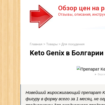
Перейти
Обзор цен на р
к
Отзывы, описания, инструк
контенту
Главная
>
Товары
>
Для похудения
Keto Genix в Болгарии
Верси
Новейший жиросжигающий препарат Ke
фигуру в форму всего за 1 месяц, не о