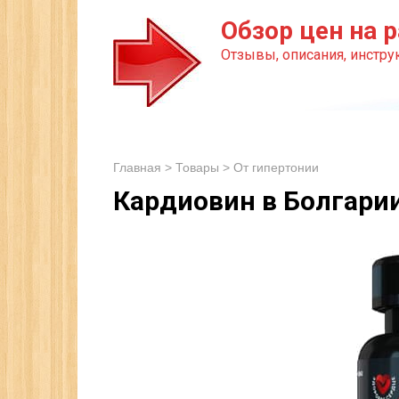
Перейти
Обзор цен на р
к
Отзывы, описания, инструк
контенту
Главная
>
Товары
>
От гипертонии
Кардиовин в Болгари