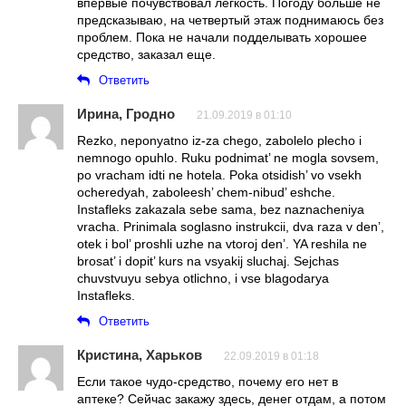
впервые почувствовал легкость. Погоду больше не
предсказываю, на четвертый этаж поднимаюсь без
проблем. Пока не начали подделывать хорошее
средство, заказал еще.
Ответить
Ирина, Гродно
21.09.2019 в 01:10
Rezko, neponyatno iz-za chego, zabolelo plecho i
nemnogo opuhlo. Ruku podnimat’ ne mogla sovsem,
po vracham idti ne hotela. Poka otsidish’ vo vsekh
ocheredyah, zaboleesh’ chem-nibud’ eshche.
Instafleks zakazala sebe sama, bez naznacheniya
vracha. Prinimala soglasno instrukcii, dva raza v den’,
otek i bol’ proshli uzhe na vtoroj den’. YA reshila ne
brosat’ i dopit’ kurs na vsyakij sluchaj. Sejchas
chuvstvuyu sebya otlichno, i vse blagodarya
Instafleks.
Ответить
Кристина, Харьков
22.09.2019 в 01:18
Если такое чудо-средство, почему его нет в
аптеке? Сейчас закажу здесь, денег отдам, а потом