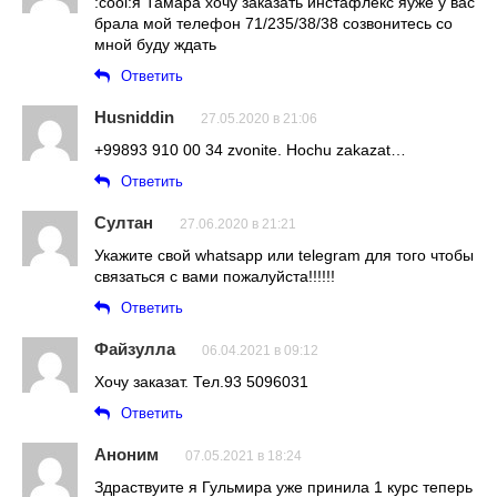
:cool:я Тамара хочу заказать инстафлекс яуже у вас
брала мой телефон 71/235/38/38 созвонитесь со
мной буду ждать
Ответить
Husniddin
27.05.2020 в 21:06
+99893 910 00 34 zvonite. Hochu zakazat…
Ответить
Султан
27.06.2020 в 21:21
Укажите свой whatsapp или telegram для того чтобы
связаться с вами пожалуйста!!!!!!
Ответить
Файзулла
06.04.2021 в 09:12
Хочу заказат. Тел.93 5096031
Ответить
Аноним
07.05.2021 в 18:24
Здраствуите я Гульмира уже принила 1 курс теперь