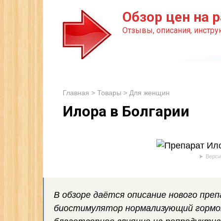
Перейти
Обзор цен на р
к
Отзывы, описания, инструк
контенту
Главная
>
Товары
>
Для женщин
Илора в Болгарии
Верси
В обзоре даётся описание нового пре
биостимулятор нормализующий гормо