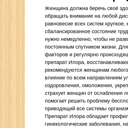
Женщина должна беречь своё здор
обращать внимание на любой диск
равновесие всех систем хрупкое, 
сбалансированное состояние труд
нужно немедленно, чтобы не разви
постоянным спутником жизни. Дл
факторов и регулярно происходящ
препарат Илора, восстанавливаю
рекомендуются женщинам любого 
влияние по всем направлениям у
оздоровления, омоложения, укре
страхует женщин от ослабления л
помогает решить проблему беспло
приводящий все системы организ
Препарат Илора обладает профи
гинекологические заболевания, н