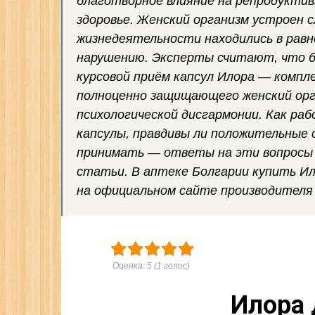
благотворное влияние на репродукти
здоровье. Женский организм устроен 
жизнедеятельности находились в равн
нарушению. Эксперты считают, что б
курсовой приём капсул Илора — комп
полноценно защищающего женский орг
психологической дисгармонии. Как ра
капсулы, правдивы ли положительные о
принимать — ответы на эти вопросы 
статьи. В аптеке Болгарии купить Ил
на официальном сайте производителя 
Оценка:
5
(
1
голос)
Илора