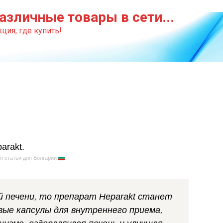
азличные товары в сети...
ция, где купить!
я статьи для Болгарии
й печени, то препарат Heparakt станет
овые капсулы для внутреннего приема,