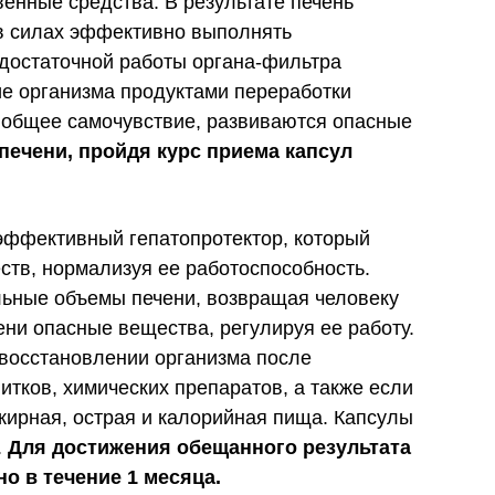
венные средства. В результате печень
 в силах эффективно выполнять
едостаточной работы органа-фильтра
е организма продуктами переработки
я общее самочувствие, развиваются опасные
печени, пройдя курс приема капсул
оэффективный гепатопротектор, который
ств, нормализуя ее работоспособность.
ьные объемы печени, возвращая человеку
ени опасные вещества, регулируя ее работу.
 восстановлении организма после
итков, химических препаратов, а также если
жирная, острая и калорийная пища. Капсулы
.
Для достижения обещанного результата
о в течение 1 месяца.