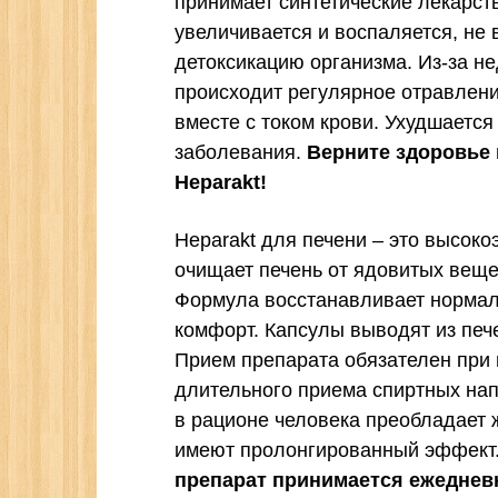
принимает синтетические лекарст
увеличивается и воспаляется, не
детоксикацию организма. Из-за н
происходит регулярное отравлени
вместе с током крови. Ухудшаетс
заболевания.
Верните здоровье 
Heparakt!
Heparakt для печени – это высок
очищает печень от ядовитых веще
Формула восстанавливает нормал
комфорт. Капсулы выводят из печ
Прием препарата обязателен при
длительного приема спиртных нап
в рационе человека преобладает 
имеют пролонгированный эффект
препарат принимается ежедневн