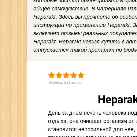
которые чистят орган-фильтр в орган
общее самочувствие. В материале изл
Heparakt. Здесь вы прочтете об особе
инструкции по применению Heparakt. 
включает отзывы реальных покупател
Heparakt. Heparakt нельзя купить в ап
отпускается такой препарат по бюдж
Оценка:
5
(
1
голос)
Heparak
День за днем печень человека под
отдыха, она очищает организм от 
становится непосильной для нее,