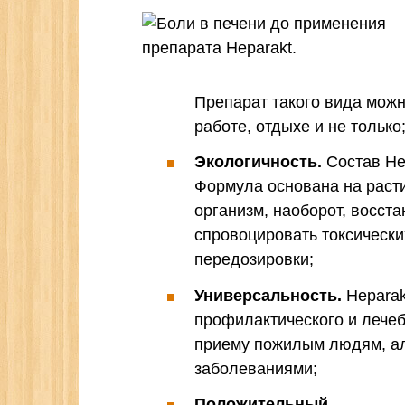
Препарат такого вида можн
работе, отдыхе и не только
Экологичность.
Состав He
Формула основана на раст
организм, наоборот, восст
спровоцировать токсическ
передозировки;
Универсальность.
Heparak
профилактического и лече
приему пожилым людям, ал
заболеваниями;
Положительный