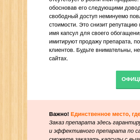
обосновав его следующими довода
свободный доступ неминуемо повл
стоимости. Это снизит репутацию
имя капсул для своего обогащени
имитируют продажу препарата, п
клиентов. Будьте внимательны, н
сайтах.
ОФИЦ
Важно!
Единственное место, где
Заказ препарата здесь гарантир
и эффективного препарата по са
сможете заказать капсулы с выг