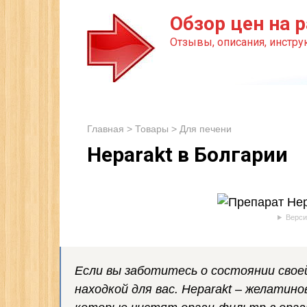
Перейти
Обзор цен на р
к
Отзывы, описания, инструк
контенту
Главная
>
Товары
>
Для печени
Heparakt в Болгарии
Верси
Если вы заботитесь о состоянии свое
находкой для вас. Heparakt – желатин