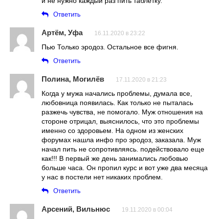
и не нужно каждый раз пить таблетку.
Ответить
Артём, Уфа
16.11.2020 в 23:22
Пью Только эродоз. Остальное все фигня.
Ответить
Полина, Могилёв
17.11.2020 в 21:23
Когда у мужа начались проблемы, думала все,
любовница появилась. Как только не пыталась
разжечь чувства, не помогало. Муж отношения на
стороне отрицал, выяснилось, что это проблемы
именно со здоровьем. На одном из женских
форумах нашла инфо про эродоз, заказала. Муж
начал пить не сопротивляясь. подействовало еще
как!!! В первый же день занимались любовью
больше часа. Он пропил курс и вот уже два месяца
у нас в постели нет никаких проблем.
Ответить
Арсений, Вильнюс
19.11.2020 в 00:04