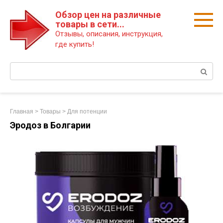
Перейти
Обзор цен на различные
к
товары в сети...
контенту
Отзывы, описания, инструкция,
где купить!
Поиск:
Главная
>
Товары
>
Для потенции
Эродоз в Болгарии