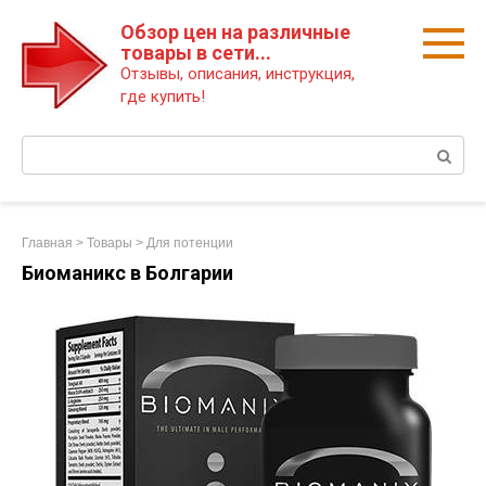
Перейти
Обзор цен на различные
к
товары в сети...
контенту
Отзывы, описания, инструкция,
где купить!
Поиск:
Главная
>
Товары
>
Для потенции
Биоманикс в Болгарии