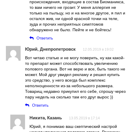
происхождения, входящие в состав Биоманикса,
то вам ничего не грозит. У меня аллергия не
только на пыльцу, но и на многое другое, я пил и
остался жив, ни одной красной точки на теле,
зуда и прочих неприятных симптомов
обнаружено не было. Пейте и не бойтесь!
Ответить
Юрий, Днепропетровск
12.05.2019 в 19:02
Вот читаю статью и не могу поверить, ну как какой-
то препарат может способствовать увеличению
полового органа. Вот не верю и все, быть такого не
может. Мой друг увидел рекламу и решил купить
это средство, у него всегда был комплекс
неполноценности из-за небольшого размера.
Товарищ недавно прикупил его себе, спрошу через
пару недель на сколько там его друг вырос ))
Ответить
Никита, Казань
13.05.2019 в 17:14
Юрий, я понимаю ваш скептический настрой
насчет увеличения полового органа. Расскажу