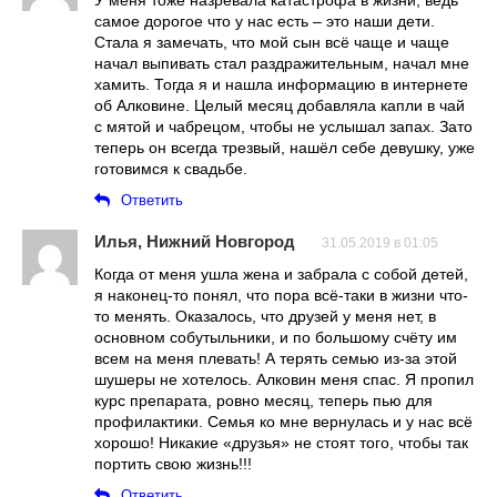
самое дорогое что у нас есть – это наши дети.
Стала я замечать, что мой сын всё чаще и чаще
начал выпивать стал раздражительным, начал мне
хамить. Тогда я и нашла информацию в интернете
об Алковине. Целый месяц добавляла капли в чай
с мятой и чабрецом, чтобы не услышал запах. Зато
теперь он всегда трезвый, нашёл себе девушку, уже
готовимся к свадьбе.
Ответить
Илья, Нижний Новгород
31.05.2019 в 01:05
Когда от меня ушла жена и забрала с собой детей,
я наконец-то понял, что пора всё-таки в жизни что-
то менять. Оказалось, что друзей у меня нет, в
основном собутыльники, и по большому счёту им
всем на меня плевать! А терять семью из-за этой
шушеры не хотелось. Алковин меня спас. Я пропил
курс препарата, ровно месяц, теперь пью для
профилактики. Семья ко мне вернулась и у нас всё
хорошо! Никакие «друзья» не стоят того, чтобы так
портить свою жизнь!!!
Ответить