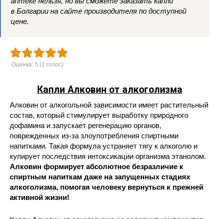
аптеке нельзя, но вы сможете заказать капли
в Болгарии на сайте производителя по доступной
цене
.
Оценка:
5
(
1
голос)
Капли Алковин от алкоголизма
Алковин от алкогольной зависимости имеет растительный
состав, который стимулирует выработку природного
дофамина и запускает регенерацию органов,
поврежденных из-за злоупотребления спиртными
напитками. Такая формула устраняет тягу к алкоголю и
купирует последствия интоксикации организма этанолом.
Алковин формирует абсолютное безразличие к
спиртным напиткам даже на запущенных стадиях
алкоголизма, помогая человеку вернуться к прежней
активной жизни!