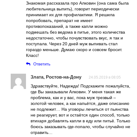
Знакомая рассказала про Алковин (она сама была
любительница выпить), говорит периодически
принимает их для профилактики. Я решила
попробовать, препарат не имеет
противопоказаний, а также капли можно
подмешать без ведома в питье, этого количества
недостаточно, чтобы почувствовать вкус, я так и
поступала. Через 20 дней муж выпивать стал
гораздо меньше. Думаю скоро и совсем бросит.
Класс!
Ответить
Злата, Ростов-на-Дону
24.05.2019 в 08:05
Здравствуйте, Надежда! Подскажите пожалуйста,
где Вы заказывали Алковин. У меня такая же
проблема, как и у вас, пока муж трезвый –
золотой человек, а как напьётся, даже описанию
не подлежит… На уговоры лечиться от пьянства
не реагирует, вот и остаётся один способ, только
втихаря добавлять капли в еду или питьё. Только
боюсь заказывать где-попало, чтобы случайно не
отравить…